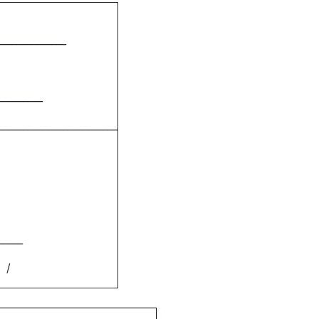
_____________
_________
_______________________
_____
 /