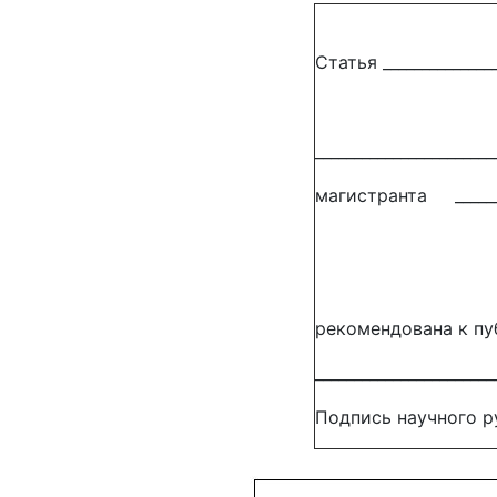
Статья ________________
_______________________
магистранта __________
рекомендована к п
_______________________
Подпись научно