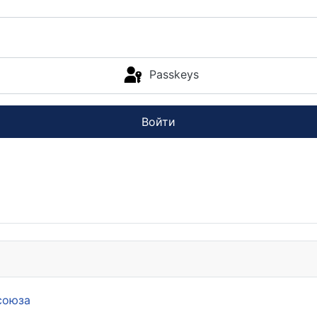
Passkeys
Войти
союза