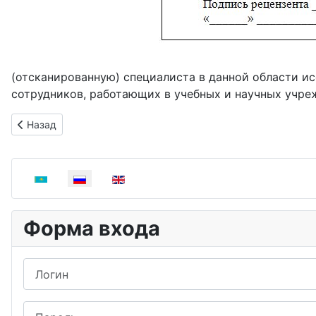
(отсканированную) специалиста в данной области ис
сотрудников, работающих в учебных и научных учреж
Предыдущий: Информация для авторов
Назад
Выберите язык
Форма входа
Логин
Пароль