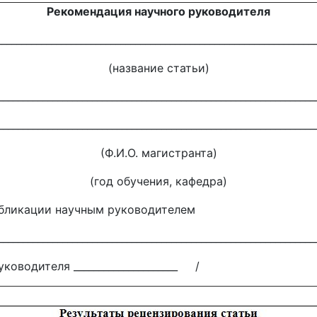
Рекомендация научного руководителя
_______________________________________________________________
(название статьи)
________________________________________________________________
____________________________________________________________
(Ф.И.О. магистранта)
(год обучения, кафедра)
убликации научным руководителем
________________________________________________________________
го руководителя _____________________ /